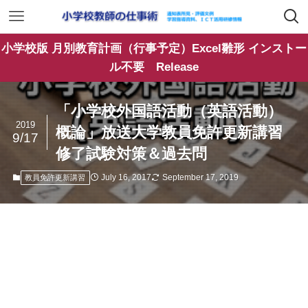
小学校版 月別教育計画（行事予定）Excel雛形 インストー
ル不要 Release
「小学校外国語活動（英語活動）
2019
概論」放送大学教員免許更新講習
9/17
修了試験対策＆過去問
July 16, 2017
September 17, 2019
教員免許更新講習