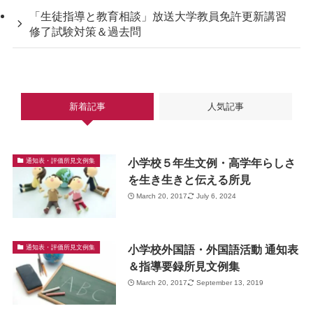
「生徒指導と教育相談」放送大学教員免許更新講習
修了試験対策＆過去問
新着記事
人気記事
小学校５年生文例・高学年らしさ
通知表・評価所見文例集
を生き生きと伝える所見
March 20, 2017
July 6, 2024
小学校外国語・外国語活動 通知表
通知表・評価所見文例集
＆指導要録所見文例集
March 20, 2017
September 13, 2019