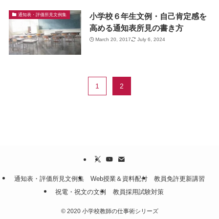
小学校６年生文例・自己肯定感を
通知表・評価所見文例集
高める通知表所見の書き方
March 20, 2017
July 6, 2024
1
2
通知表・評価所見文例集
Web授業＆資料配付
教員免許更新講習
祝電・祝文の文例
教員採用試験対策
©
2020 小学校教師の仕事術シリーズ